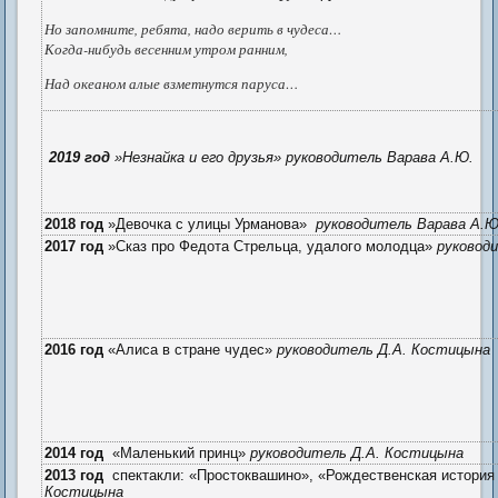
Но запомните, ребята, надо верить в чудеса…
Когда-нибудь весенним утром ранним,
Над океаном алые взметнутся паруса…
2019 год
»Незнайка и его друзья»
руководитель Варава А.Ю.
2018 год
»Девочка с улицы Урманова»
руководитель Варава А.Ю
2017 год
»Сказ про Федота Стрельца, удалого молодца»
руковод
2016 год
«Алиса в стране чудес»
руководитель Д.А. Костицына
2014 год
«Маленький принц»
руководитель Д.А. Костицына
2013 год
спектакли: «Простоквашино», «Рождественская история
Костицына