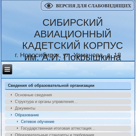
СИБИРСКИЙ
АВИАЦИОННЫЙ
КАДЕТСКИЙ КОРПУС
г. Новосибирск, ул. Урманова, д. 18
им. А.И. Покрышкина
Сведения об образовательной организации
Основные сведения
Структура и органы управления…
Документы
Образование
Сетевое обучение
Государственная итоговая аттестация…
Образовательные стандарты и требования